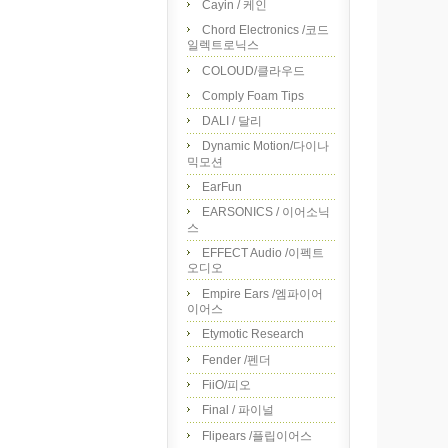
Cayin / 케인
Chord Electronics /코드
일렉트로닉스
COLOUD/클라우드
Comply Foam Tips
DALI / 달리
Dynamic Motion/다이나
믹모션
EarFun
EARSONICS / 이어소닉
스
EFFECT Audio /이펙트
오디오
Empire Ears /엠파이어
이어스
Etymotic Research
Fender /펜더
FiiO/피오
Final / 파이널
Flipears /플립이어스