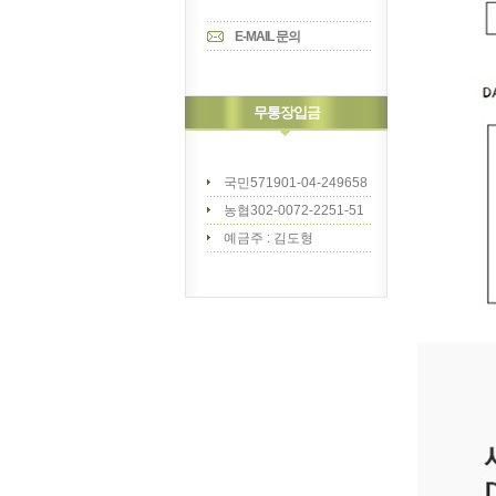
E-MAIL 문의
무통장입금
국민571901-04-249658
농협302-0072-2251-51
예금주 : 김도형