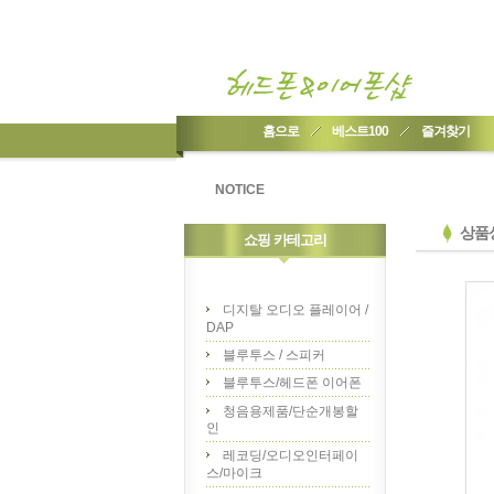
홈으로
베스트100
즐겨찾기
NOTICE
상품
쇼핑 카테고리
디지탈 오디오 플레이어 /
DAP
블루투스 / 스피커
블루투스/헤드폰 이어폰
청음용제품/단순개봉할
인
레코딩/오디오인터페이
스/마이크