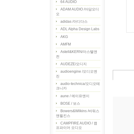
64 AUDIO
ADAM AUDIO /아담오디
오
adidas /아디다스
ADL Alpha Design Labs
AKG
AMFM
Astell&KERN/아스텔앤
컨
AUDEZE/오디지
audioengine /오디오엔
진
audio-technica/오디오테
크니카
aune / 에이유엔이
BOSE / 보스
Bowers&Wilkins /바워스
앤윌킨스
CAMPFIRE AUDIO / 캠
프파이어 오디오