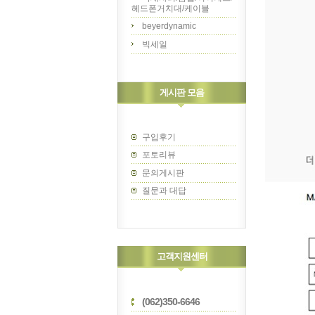
헤드폰거치대/케이블
beyerdynamic
빅세일
게시판 모음
구입후기
포토리뷰
문의게시판
질문과 대답
고객지원센터
(062)350-6646