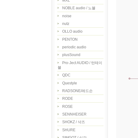
MXL
NOBLE audio / 노블
noise
nutz
OLLO audio
PENTON
periodic audio
plusSound
Pro-Ject AUDIO / 턴테이
블
QDC
Questyle
RADSONE/레드손
RODE
ROSE
SENNHEISER
SHOKZ / 샥즈
SHURE
SIMGOT / 심갓