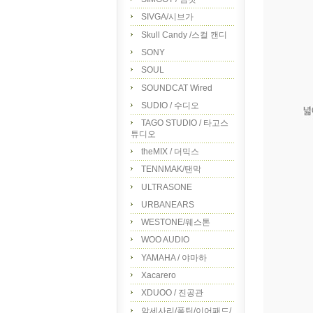
SIVGA/시브가
Skull Candy /스컬 캔디
SONY
SOUL
SOUNDCAT Wired
SUDIO / 수디오
TAGO STUDIO / 타고스
튜디오
theMIX / 더믹스
TENNMAK/탠막
ULTRASONE
URBANEARS
WESTONE/웨스톤
WOO AUDIO
YAMAHA / 야마하
Xacarero
XDUOO / 진공관
악세사리/폼팁/이어패드/