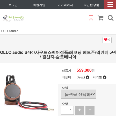
로그인
회원가입
마이페이지
최근본상품
OLLO audio
0
OLLO audio S4R /사운드스퀘어정품/레코딩 헤드폰/워런티 5년
/ 원산지-슬로베니아
559,000
상품가
원
배송비
(무료)
지역별
모델
수량