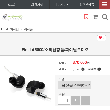
로그인
회원가입
마이페이지
최근본상품
Final / 파이널
이어폰
0
Final A5000/소리샵정품/파이널오디오
370,000
상품가
원
배송비
(무료)
지역별
모델
수량