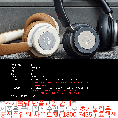
**
초기불량 반품교환 안내
**
제품은 국내정식수입품으로
초기불량은
공식수입원
사운드캣( 1800-7435 ) 고객센