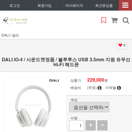
로그인
회원가입
마이페이지
최근본상품
DALI / 달리
0
DALI iO-4 / 사운드캣정품 / 블루투스 USB 3.5mm 지원 유무선
Hi-Fi 헤드폰
229,000
상품가
원
배송비
(무료)
지역별
색상
수량