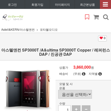
로그인
회원가입
마이페이지
최근본상품
Astell&KERN/아스텔앤컨
포타블오디오
0
아스텔앤컨 SP3000T /A&ultima SP3000T Copper / 레퍼런스
DAP / 진공관 DAP
3,860,000
상품가
원
배송비
(무료)
지역별
모델 및 사
은품
수량