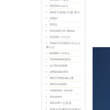
SIVGA/시브가
Skull Candy /스컬 캔디
SONY
SOUL
SOUNDCAT Wired
SUDIO / 수디오
TAGO STUDIO / 타고스
튜디오
theMIX / 더믹스
TENNMAK/탠막
ULTRASONE
URBANEARS
WESTONE/웨스톤
WOO AUDIO
YAMAHA / 야마하
Xacarero
XDUOO / 진공관
악세사리/폼팁/이어패드/