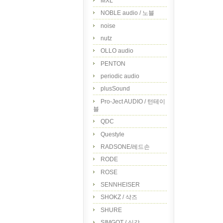
MXL
NOBLE audio / 노블
noise
nutz
OLLO audio
PENTON
periodic audio
plusSound
Pro-Ject AUDIO / 턴테이
블
QDC
Questyle
RADSONE/레드손
RODE
ROSE
SENNHEISER
SHOKZ / 샥즈
SHURE
SIMGOT / 심갓