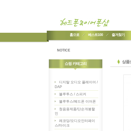
홈으로
베스트100
즐겨찾기
NOTICE
상품
쇼핑 카테고리
디지탈 오디오 플레이어 /
DAP
블루투스 / 스피커
블루투스/헤드폰 이어폰
청음용제품/단순개봉할
인
레코딩/오디오인터페이
스/마이크