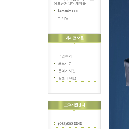
헤드폰거치대/케이블
beyerdynamic
빅세일
게시판 모음
구입후기
포토리뷰
문의게시판
질문과 대답
고객지원센터
(062)350-6646