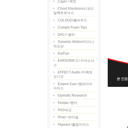
Cayin / 케인
Chord Electronics /코드
일렉트로닉스
COLOUD/클라우드
Comply Foam Tips
DALI / 달리
Dynamic Motion/다이나
믹모션
EarFun
EARSONICS / 이어소닉
스
EFFECT Audio /이펙트
오디오
Empire Ears /엠파이어
이어스
Etymotic Research
Fender /펜더
FiiO/피오
Final / 파이널
Flipears /플립이어스