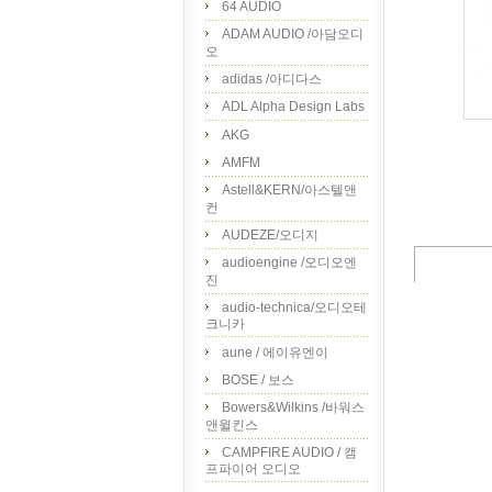
64 AUDIO
ADAM AUDIO /아담오디
오
adidas /아디다스
ADL Alpha Design Labs
AKG
AMFM
Astell&KERN/아스텔앤
컨
AUDEZE/오디지
audioengine /오디오엔
진
audio-technica/오디오테
크니카
aune / 에이유엔이
BOSE / 보스
Bowers&Wilkins /바워스
앤윌킨스
CAMPFIRE AUDIO / 캠
프파이어 오디오