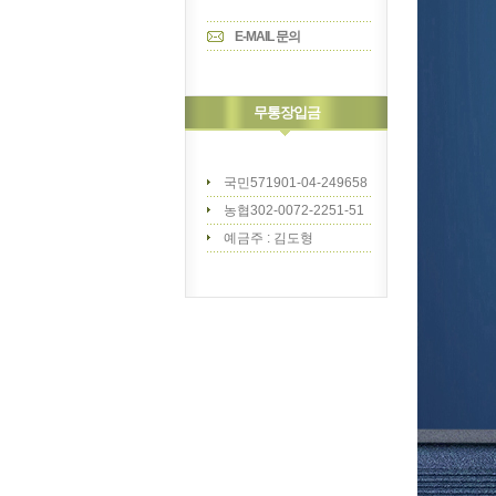
E-MAIL 문의
무통장입금
국민571901-04-249658
농협302-0072-2251-51
예금주 : 김도형