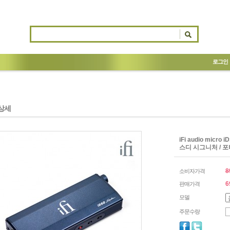
로그인
상세
iFi audio micr
스디 시그니처 / 포
8
소비자가격
6
판매가격
모델
주문수량