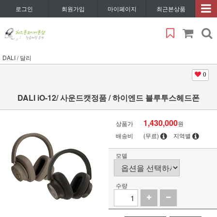
로그인
회원가입
마이페이지
최근본상품
DALI / 달리
0
DALI iO-12/ 사운드캣정품 / 하이엔드 블루투스헤드폰
1,430,000
상품가
원
배송비
(무료)
지역별
모델
수량