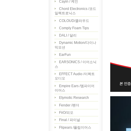
Cayin / 케인
Chord Electronics /코드
일렉트로닉스
COLOUD/클라우드
Comply Foam Tips
DALI / 달리
Dynamic Motion/다이나
믹모션
EarFun
EARSONICS / 이어소닉
스
EFFECT Audio /이펙트
오디오
Empire Ears /엠파이어
이어스
Etymotic Research
Fender /펜더
FiiO/피오
Final / 파이널
Flipears /플립이어스