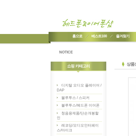
홈으로
베스트100
즐겨찾기
NOTICE
상품
쇼핑 카테고리
디지탈 오디오 플레이어 /
DAP
블루투스 / 스피커
블루투스/헤드폰 이어폰
청음용제품/단순개봉할
인
레코딩/오디오인터페이
스/마이크