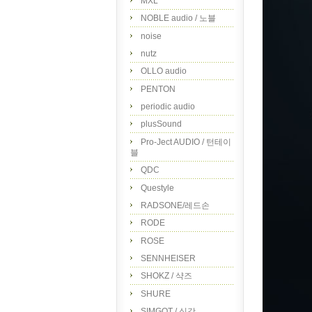
MXL
NOBLE audio / 노블
noise
nutz
OLLO audio
PENTON
periodic audio
plusSound
Pro-Ject AUDIO / 턴테이
블
QDC
Questyle
RADSONE/레드손
RODE
ROSE
SENNHEISER
SHOKZ / 샥즈
SHURE
SIMGOT / 심갓