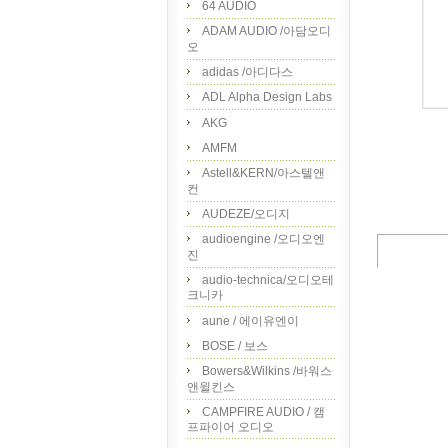
64 AUDIO
ADAM AUDIO /아담오디
오
adidas /아디다스
ADL Alpha Design Labs
AKG
AMFM
Astell&KERN/아스텔앤
컨
AUDEZE/오디지
audioengine /오디오엔
진
audio-technica/오디오테
크니카
aune / 에이유엔이
BOSE / 보스
Bowers&Wilkins /바워스
앤윌킨스
CAMPFIRE AUDIO / 캠
프파이어 오디오