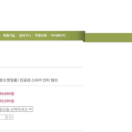
회원가입
장바구니
주문조회
마이페이지
 /사운드캣정품 / 진공관 스피커 인티 앰프
80,000원
80,000
원