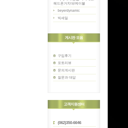
헤드폰거치대/케이블
beyerdynamic
빅세일
게시판 모음
구입후기
포토리뷰
문의게시판
질문과 대답
고객지원센터
(062)350-6646