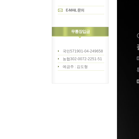
E-MAIL 문의
무통장입금
국민571901-04-249658
농협302-0072-2251-51
예금주 : 김도형