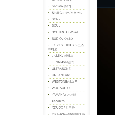
SIVGA/시브가
Skull Candy /스컬 캔디
SONY
SOUL
SOUNDCAT Wired
SUDIO / 수디오
TAGO STUDIO / 타고스
튜디오
theMIX / 더믹스
TENNMAK/탠막
ULTRASONE
URBANEARS
WESTONE/웨스톤
WOO AUDIO
YAMAHA / 야마하
Xacarero
XDUOO / 진공관
악세사리/폼팁/이어패드/