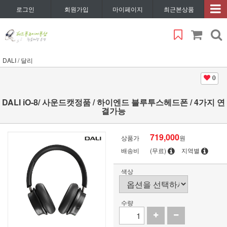
로그인
회원가입
마이페이지
최근본상품
DALI / 달리
0
DALI iO-8/ 사운드캣정품 / 하이엔드 블루투스헤드폰 / 4가지 연
결가능
719,000
상품가
원
배송비
(무료)
지역별
색상
수량