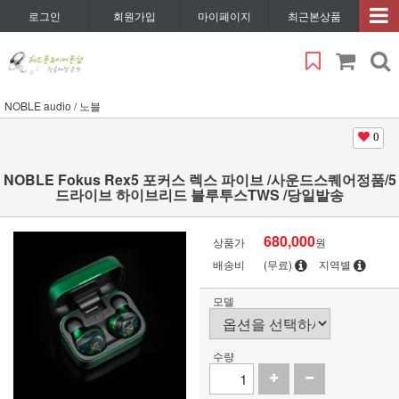
로그인
회원가입
마이페이지
최근본상품
NOBLE audio / 노블
0
NOBLE Fokus Rex5 포커스 렉스 파이브 /사운드스퀘어정품/5
드라이브 하이브리드 블루투스TWS /당일발송
680,000
상품가
원
배송비
(무료)
지역별
모델
수량