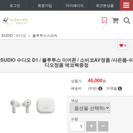
로그인
회원가입
마이페이지
최근본상품
SUDIO / 수디오
블루투스스피커
0
SUDIO 수디오 D1 / 블루투스 이어폰 / 소비코AV정품 /사은품-수
디오정품 에코백증정
45,000
상품가
원
배송비
(무료)
지역별
색상
수량