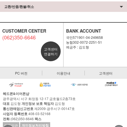
교환/반품/환불/취소
CUSTOMER CENTER
BANK ACCOUNT
(062)350-6646
국민571901-04-249658
농협302-0072-2251-51
예금주 : 김도형
고객센터
연결하기
PC 버전
이용안내
고객센터
헤드폰&이어폰샵
광주광역시 서구 화정동 12-17 금호월드2층73호
대표
김도형
개인정보 보호 책임자
김도형
통신판매업신고번호
제2009-광주서구-00147호
사업자 등록번호
408-03-52168
전화
(062)350-6646
팩스
이용약관
개인정보처리방침