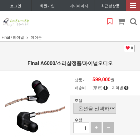
로그인
회원가입
마이페이지
최근본상품
Final / 파이널
이어폰
0
Final A6000/소리샵정품/파이널오디오
599,000
상품가
원
배송비
(무료)
지역별
모델
수량