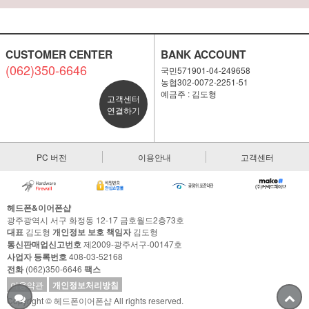
CUSTOMER CENTER
BANK ACCOUNT
(062)350-6646
국민571901-04-249658
농협302-0072-2251-51
예금주 : 김도형
고객센터
연결하기
PC 버전
이용안내
고객센터
헤드폰&이어폰샵
광주광역시 서구 화정동 12-17 금호월드2층73호
대표
김도형
개인정보 보호 책임자
김도형
통신판매업신고번호
제2009-광주서구-00147호
사업자 등록번호
408-03-52168
전화
(062)350-6646
팩스
이용약관
개인정보처리방침
Copyright © 헤드폰이어폰샵 All rights reserved.