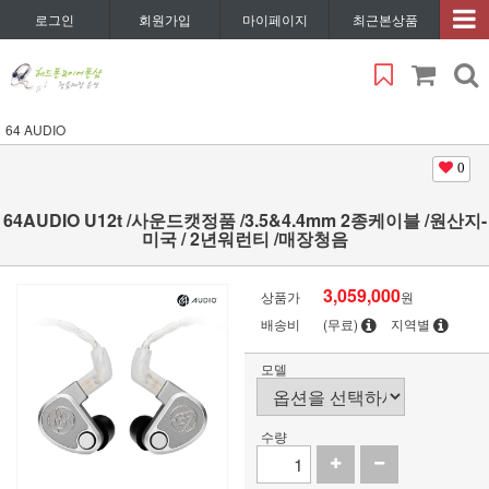
로그인
회원가입
마이페이지
최근본상품
64 AUDIO
0
64AUDIO U12t /사운드캣정품 /3.5&4.4mm 2종케이블 /원산지-
미국 / 2년워런티 /매장청음
3,059,000
상품가
원
배송비
(무료)
지역별
모델
수량