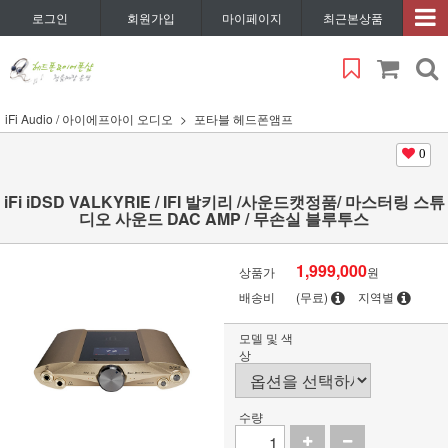
로그인
회원가입
마이페이지
최근본상품
iFi Audio / 아이에프아이 오디오
포타블 헤드폰앰프
0
iFi iDSD VALKYRIE / IFI 발키리 /사운드캣정품/ 마스터링 스튜
디오 사운드 DAC AMP / 무손실 블루투스
1,999,000
상품가
원
배송비
(무료)
지역별
모델 및 색
상
수량