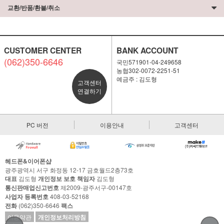
교환/반품/환불/취소
CUSTOMER CENTER
BANK ACCOUNT
(062)350-6646
국민571901-04-249658
농협302-0072-2251-51
예금주 : 김도형
고객센터
연결하기
PC 버전
이용안내
고객센터
헤드폰&이어폰샵
광주광역시 서구 화정동 12-17 금호월드2층73호
대표
김도형
개인정보 보호 책임자
김도형
통신판매업신고번호
제2009-광주서구-00147호
사업자 등록번호
408-03-52168
전화
(062)350-6646
팩스
이용약관
개인정보처리방침