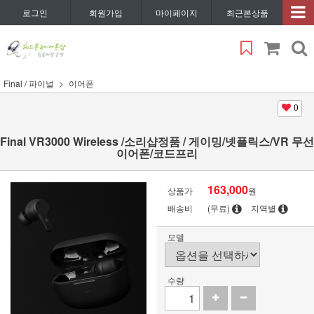
로그인
회원가입
마이페이지
최근본상품
Final / 파이널
이어폰
0
Final VR3000 Wireless /소리샵정품 / 게이밍/넷플릭스/VR 무선
이어폰/코드프리
163,000
상품가
원
배송비
(무료)
지역별
모델
수량