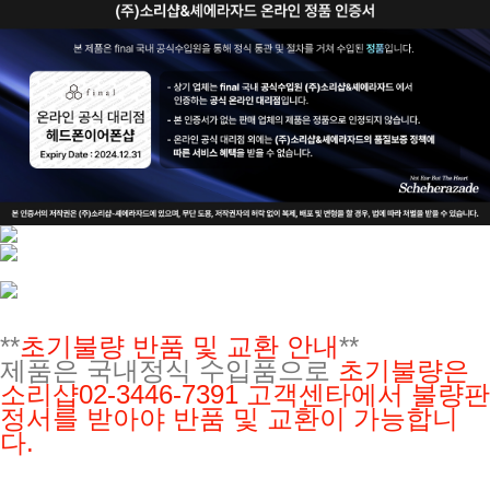
**
초기불량 반품 및 교환 안내
**
제품은 국내정식 수입품으로
초기불량은
소리샵02-3446-7391
고객센타에서 불량판
정서를 받아야 반품 및 교환이 가능합니
다.