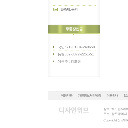
E-MAIL 문의
무통장입금
국민571901-04-249658
농협302-0072-2251-51
예금주 : 김도형
이용약관
개인정보처리방침
이용안내
1:
상호: 헤드폰&이어
주소: 광주광역시 
Copyright (c) All