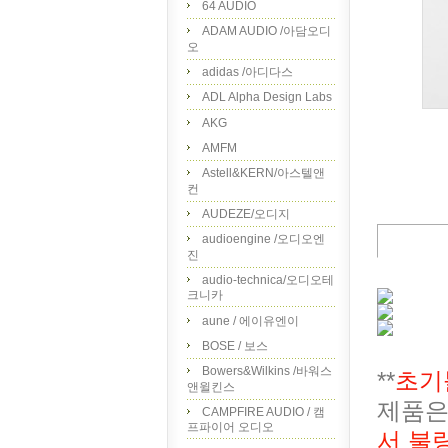
64 AUDIO
ADAM AUDIO /아담오디
오
adidas /아디다스
ADL Alpha Design Labs
AKG
AMFM
Astell&KERN/아스텔앤
컨
AUDEZE/오디지
audioengine /오디오엔
진
audio-technica/오디오테
크니카
aune / 에이유엔이
BOSE / 보스
Bowers&Wilkins /바워스
**
초기
앤윌킨스
제품은
CAMPFIRE AUDIO / 캠
프파이어 오디오
서 불