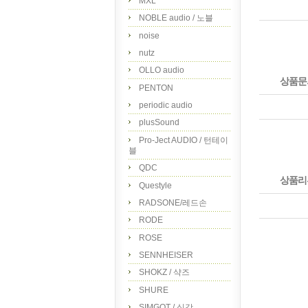
MXL
NOBLE audio / 노블
noise
nutz
OLLO audio
상품문
PENTON
periodic audio
plusSound
Pro-Ject AUDIO / 턴테이
블
QDC
상품리
Questyle
RADSONE/레드손
RODE
ROSE
SENNHEISER
SHOKZ / 샥즈
SHURE
SIMGOT / 심갓