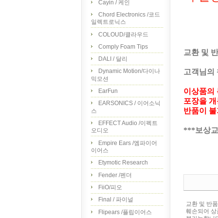
Cayin / 케인
Chord Electronics /코드
일렉트로닉스
COLOUD/클라우드
Comply Foam Tips
교환 및 
DALI / 달리
고객님의 
Dynamic Motion/다이나
믹모션
이상품의 
EarFun
포장을 개
EARSONICS / 이어소닉
반품이 불
스
EFFECT Audio /이펙트
***보상
오디오
Empire Ears /엠파이어
이어스
Etymotic Research
Fender /펜더
FiiO/피오
Final / 파이널
교환 및 반
훼손되어 상
Flipears /플립이어스