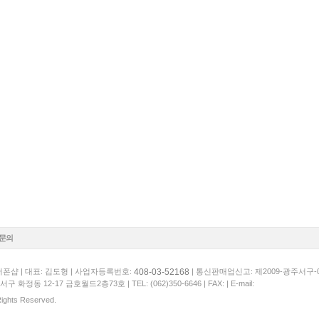
1문의
408-03-52168
폰샵 | 대표: 김도형 | 사업자등록번호:
| 통신판매업신고: 제2009-광주서구-
서구 화정동 12-17 금호월드2층73호 |
TEL: (062)350-6646
| FAX: | E-mail:
 Rights Reserved.