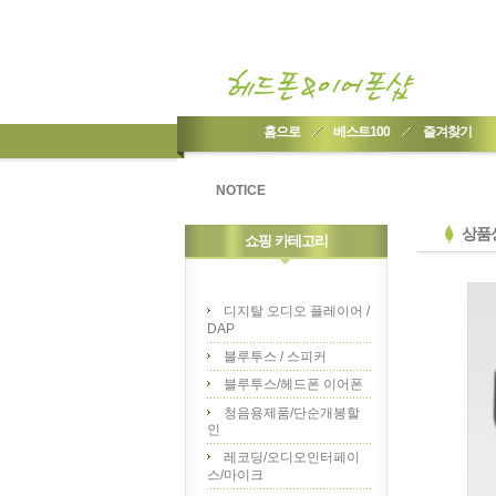
홈으로
베스트100
즐겨찾기
NOTICE
상품
쇼핑 카테고리
디지탈 오디오 플레이어 /
DAP
블루투스 / 스피커
블루투스/헤드폰 이어폰
청음용제품/단순개봉할
인
레코딩/오디오인터페이
스/마이크