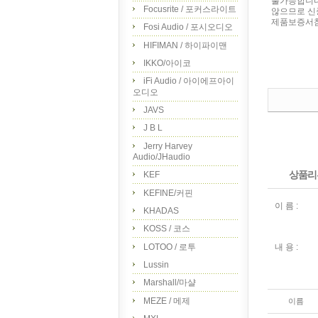
불가능합니다
Focusrite / 포커스라이트
않으므로 신
제품보증서참조
Fosi Audio / 포시오디오
HIFIMAN / 하이파이맨
IKKO/아이코
iFi Audio / 아이에프아이
오디오
JAVS
J B L
Jerry Harvey
Audio/JHaudio
상품리
KEF
KEFINE/커핀
이 름 :
KHADAS
KOSS / 코스
LOTOO / 로투
내 용 :
Lussin
Marshall/마샬
MEZE / 메제
이름