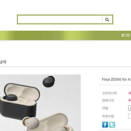
로그인
상세
Final ZE500 
1
소비자가격
9
판매가격
모델
주문수량