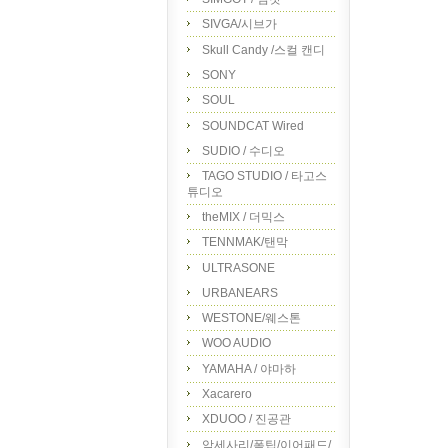
SIVGA/시브가
Skull Candy /스컬 캔디
SONY
SOUL
SOUNDCAT Wired
SUDIO / 수디오
TAGO STUDIO / 타고스
튜디오
theMIX / 더믹스
TENNMAK/탠막
ULTRASONE
URBANEARS
WESTONE/웨스톤
WOO AUDIO
YAMAHA / 야마하
Xacarero
XDUOO / 진공관
악세사리/폼팁/이어패드/