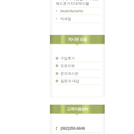
헤드폰거치대/케이블
beyerdynamic
빅세일
게시판 모음
구입후기
포토리뷰
문의게시판
질문과 대답
고객지원센터
(062)350-6646