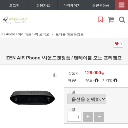
로그인
회원가입
마이페이지
최근본상품
iFi Audio / 아이에프아이 오디오
포타블 헤드폰앰프
0
ZEN AIR Phono /사운드캣정품 / 텐테이블 포노 프리앰프
129,000
상품가
원
배송비
(무료)
지역별
모델
수량