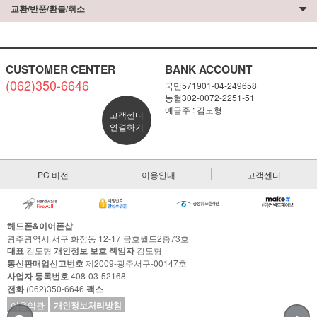
교환/반품/환불/취소
CUSTOMER CENTER
BANK ACCOUNT
(062)350-6646
국민571901-04-249658
농협302-0072-2251-51
예금주 : 김도형
고객센터
연결하기
PC 버전
이용안내
고객센터
헤드폰&이어폰샵
광주광역시 서구 화정동 12-17 금호월드2층73호
대표
김도형
개인정보 보호 책임자
김도형
통신판매업신고번호
제2009-광주서구-00147호
사업자 등록번호
408-03-52168
전화
(062)350-6646
팩스
이용약관
개인정보처리방침