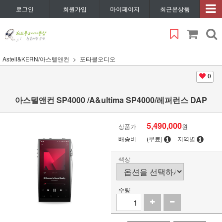
로그인
회원가입
마이페이지
최근본상품
Astell&KERN/아스텔앤컨
포타블오디오
0
아스텔앤컨 SP4000 /A&ultima SP4000/레퍼런스 DAP
5,490,000
상품가
원
배송비
(무료)
지역별
색상
수량