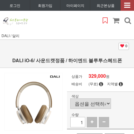
로그인
회원가입
마이페이지
최근본상품
DALI / 달리
0
DALI iO-6/ 사운드캣정품 / 하이엔드 블루투스헤드폰
329,000
상품가
원
배송비
(무료)
지역별
색상
수량