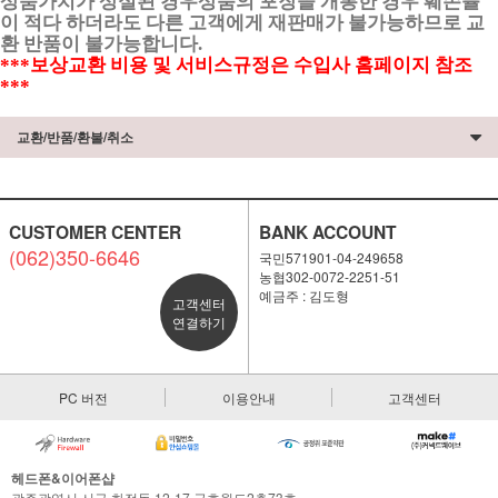
상품가치가 상실된 경우상품의 포장을 개봉한 경우 훼손률
이 적다 하더라도 다른 고객에게 재판매가 불가능하므로 교
환 반품이 불가능합니다.
***보상교환 비용 및 서비스규정은 수입사 홈페이지 참조
***
교환/반품/환불/취소
CUSTOMER CENTER
BANK ACCOUNT
(062)350-6646
국민571901-04-249658
농협302-0072-2251-51
예금주 : 김도형
고객센터
연결하기
PC 버전
이용안내
고객센터
헤드폰&이어폰샵
광주광역시 서구 화정동 12-17 금호월드2층73호