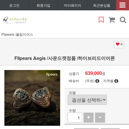
로그인
회원가입
마이페이지
최근본상품
Flipears /플립이어스
0
Flipears Aegis /사운드캣정품 /하이브리드이어폰
639,000
상품가
원
배송비
(무료)
지역별
모델
수량