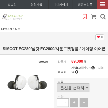
로그인
회원가입
마이페이지
최근본상품
SIMGOT / 심갓
0
SIMGOT EG280/심갓 EG2800/사운드캣정품 / 게이밍 이어폰
89,000
상품가
원
개별(고정추가)
지역
배송비
별
모델
수량