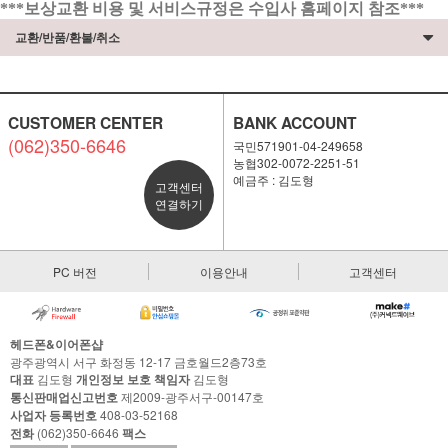
***보상교환 비용 및 서비스규정은 수입사 홈페이지 참조***
교환/반품/환불/취소
CUSTOMER CENTER
BANK ACCOUNT
(062)350-6646
국민571901-04-249658
농협302-0072-2251-51
예금주 : 김도형
고객센터
연결하기
PC 버전
이용안내
고객센터
헤드폰&이어폰샵
광주광역시 서구 화정동 12-17 금호월드2층73호
대표
김도형
개인정보 보호 책임자
김도형
통신판매업신고번호
제2009-광주서구-00147호
사업자 등록번호
408-03-52168
전화
(062)350-6646
팩스