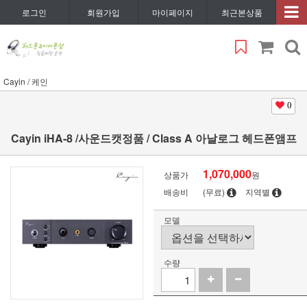
로그인
회원가입
마이페이지
최근본상품
Cayin / 케인
0
Cayin iHA-8 /사운드캣정품 / Class A 아날로그 헤드폰앰프
1,070,000
상품가
원
배송비
(무료)
지역별
모델
수량