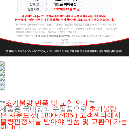
**
초기불량 반품 및 교환 안내
**
제품은 국내정식 수입품으로
초기불량
은
사운드캣( 1800-7435 ) 고객센타에서
불량판정서를 받아야 반품 및 교환이 가능
합니다.