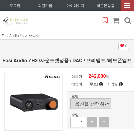
로그인
회원가입
마이페이지
최근본상품
Fosi Audio / 포시오디오
0
Fosi Audio ZH3 /사운드캣정품 / DAC / 프리앰프 /헤드폰앰프
242,000
상품가
원
배송비
(무료)
지역별
모델
수량