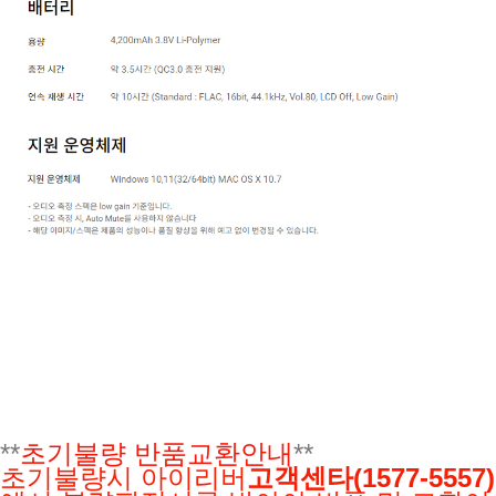
**
초기불량 반품교환안내
**
초기불량시 아이리버
고객센타(1577-5557)