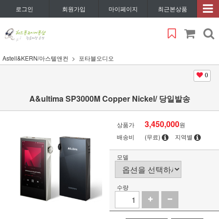
로그인
회원가입
마이페이지
최근본상품
Astell&KERN/아스텔앤컨
포타블오디오
0
A&ultima SP3000M Copper Nickel/ 당일발송
3,450,000
상품가
원
배송비
(무료)
지역별
모델
수량