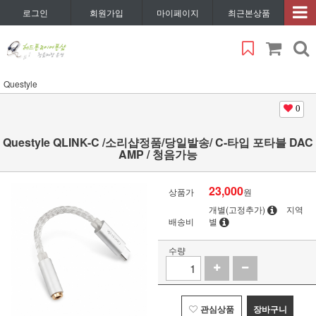
로그인
회원가입
마이페이지
최근본상품
Questyle
0
Questyle QLINK-C /소리샵정품/당일발송/ C-타입 포타블 DAC
AMP / 청음가능
23,000
상품가
원
개별(고정추가)
지역
배송비
별
수량
관심상품
장바구니