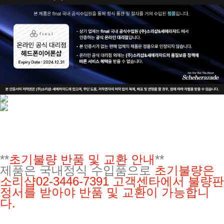
**
초기불량 반품 및 교환 안내
**
제품은 국내정식 수입품으로
초기불량은
소리샵02-3446-7391
고객센타에서 불량판
정서를 받아야 반품 및 교환이 가능합니
다.