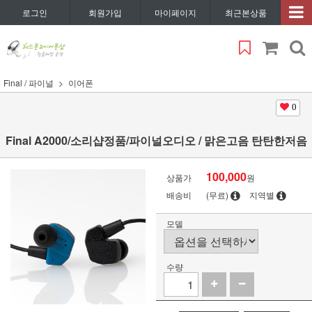
로그인
회원가입
마이페이지
최근본상품
Final / 파이널
이어폰
0
Final A2000/소리샵정품/파이널오디오 / 맑은고음 탄탄한저음
100,000
상품가
원
배송비
(무료)
지역별
모델
수량