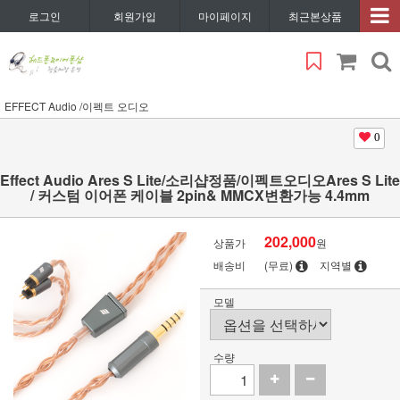
로그인
회원가입
마이페이지
최근본상품
EFFECT Audio /이펙트 오디오
0
Effect Audio Ares S Lite/소리샵정품/이펙트오디오Ares S Lite
/ 커스텀 이어폰 케이블 2pin& MMCX변환가능 4.4mm
202,000
상품가
원
배송비
(무료)
지역별
모델
수량