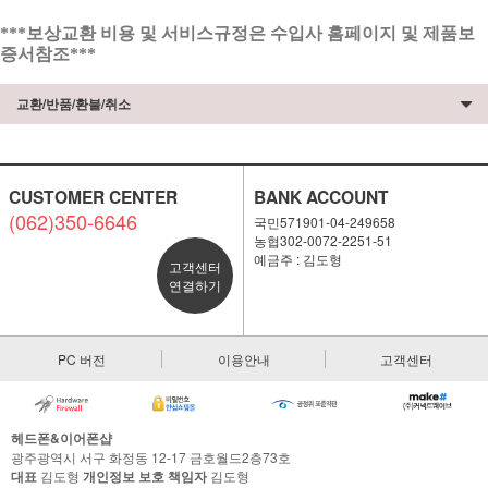
***보상교환 비용 및 서비스규정은 수입사 홈페이지 및 제품보
증서참조***
교환/반품/환불/취소
CUSTOMER CENTER
BANK ACCOUNT
(062)350-6646
국민571901-04-249658
농협302-0072-2251-51
예금주 : 김도형
고객센터
연결하기
PC 버전
이용안내
고객센터
헤드폰&이어폰샵
광주광역시 서구 화정동 12-17 금호월드2층73호
대표
김도형
개인정보 보호 책임자
김도형