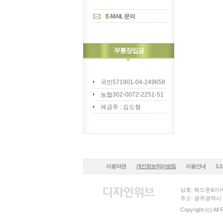
E-MAIL 문의
무통장입금
국민571901-04-249658
농협302-0072-2251-51
예금주 : 김도형
이용약관
개인정보처리방침
이용안내
1:
상호: 헤드폰&이어
주소: 광주광역시 
Copyright (c) All