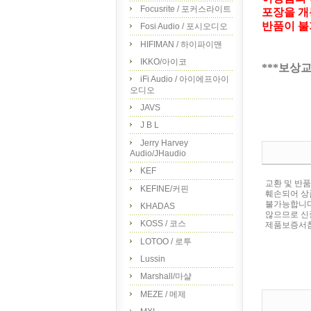
Focusrite / 포커스라이트
포장을 개
반품이 불
Fosi Audio / 포시오디오
HIFIMAN / 하이파이맨
IKKO/아이코
***보상
iFi Audio / 아이에프아이
오디오
JAVS
J B L
Jerry Harvey
Audio/JHaudio
KEF
교환 및 반
KEFINE/커핀
훼손되어 상
불가능합니다
KHADAS
않으므로 신
KOSS / 코스
제품보증서참조
LOTOO / 로투
Lussin
Marshall/마샬
MEZE / 메제