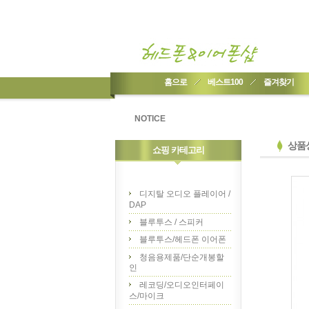
홈으로
베스트100
즐겨찾기
NOTICE
상품
쇼핑 카테고리
디지탈 오디오 플레이어 /
DAP
블루투스 / 스피커
블루투스/헤드폰 이어폰
청음용제품/단순개봉할
인
레코딩/오디오인터페이
스/마이크