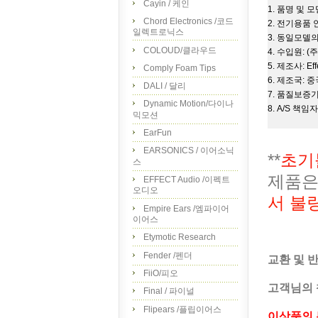
Cayin / 케인
1. 품명 및 모델
Chord Electronics /코드
2. 전기용품
일렉트로닉스
3. 동일모델의
COLOUD/클라우드
4. 수입원: 
5. 제조사: Eff
Comply Foam Tips
6. 제조국: 
DALI / 달리
7. 품질보증
Dynamic Motion/다이나
8. A/S 책임
믹모션
EarFun
EARSONICS / 이어소닉
**
초기
스
제품은
EFFECT Audio /이펙트
오디오
서 불
Empire Ears /엠파이어
이어스
Etymotic Research
Fender /펜더
교환 및 
FiiO/피오
고객님의 
Final / 파이널
Flipears /플립이어스
이상품의 