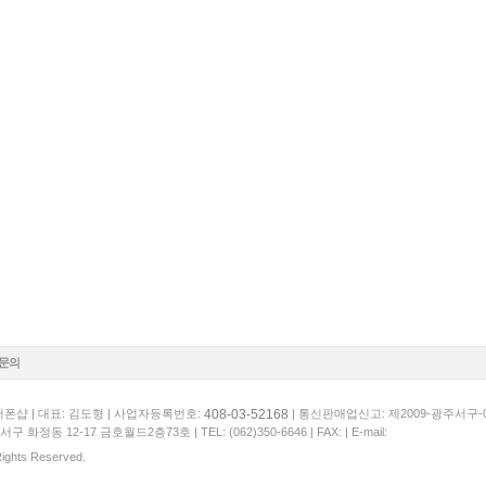
1문의
408-03-52168
폰샵 | 대표: 김도형 | 사업자등록번호:
| 통신판매업신고: 제2009-광주서구-
서구 화정동 12-17 금호월드2층73호 |
TEL: (062)350-6646
| FAX: | E-mail:
 Rights Reserved.