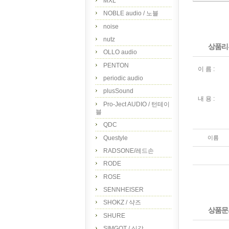
MXL
NOBLE audio / 노블
noise
nutz
상품리
OLLO audio
PENTON
이 름 :
periodic audio
plusSound
내 용 :
Pro-Ject AUDIO / 턴테이
블
QDC
Questyle
이름
RADSONE/레드손
RODE
ROSE
SENNHEISER
SHOKZ / 샥즈
상품문
SHURE
SIMGOT / 심갓