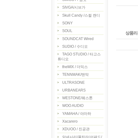
SIVGA/시브가
Skull Candy /스컬 캔디
SONY
SOUL
상품리
SOUNDCAT Wired
SUDIO / 수디오
TAGO STUDIO / 타고스
튜디오
theMIX / 더믹스
TENNMAK/탠막
ULTRASONE
URBANEARS
WESTONE/웨스톤
WOO AUDIO
YAMAHA / 야마하
Xacarero
XDUOO / 진공관
악세사리/폼팁/이어패드/