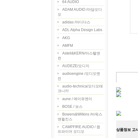
64 AUDIO
ADAM AUDIO /아담오디
오
adidas /아디다스
ADL Alpha Design Labs
AKG
AMFM
Astell&KERN/아스텔앤
컨
AUDEZE/오디지
audioengine /오디오엔
진
audio-technica/오디오테
크니카
aune / 에이유엔이
BOSE / 보스
Bowers&Wilkins /바워스
앤윌킨스
CAMPFIRE AUDIO / 캠
상품정보 고
프파이어 오디오