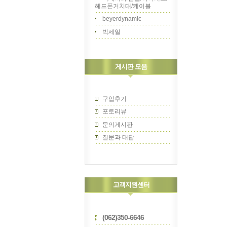
헤드폰거치대/케이블
beyerdynamic
빅세일
게시판 모음
구입후기
포토리뷰
문의게시판
질문과 대답
고객지원센터
(062)350-6646