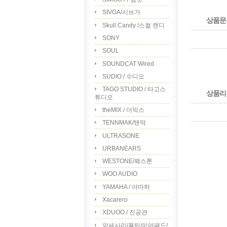
SIVGA/시브가
상품문
Skull Candy /스컬 캔디
SONY
SOUL
SOUNDCAT Wired
SUDIO / 수디오
TAGO STUDIO / 타고스
상품리
튜디오
theMIX / 더믹스
TENNMAK/탠막
ULTRASONE
URBANEARS
WESTONE/웨스톤
WOO AUDIO
YAMAHA / 야마하
Xacarero
XDUOO / 진공관
악세사리/폼팁/이어패드/