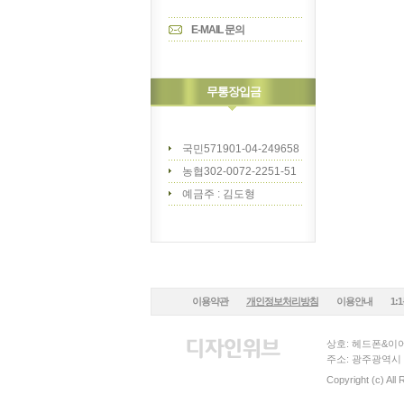
E-MAIL 문의
무통장입금
국민571901-04-249658
농협302-0072-2251-51
예금주 : 김도형
이용약관
개인정보처리방침
이용안내
1:
상호: 헤드폰&이어
주소: 광주광역시 
Copyright (c) All