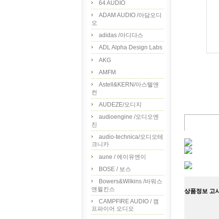
64 AUDIO
ADAM AUDIO /아담오디
오
adidas /아디다스
ADL Alpha Design Labs
AKG
AMFM
Astell&KERN/아스텔앤
컨
AUDEZE/오디지
audioengine /오디오엔
진
audio-technica/오디오테
크니카
aune / 에이유엔이
BOSE / 보스
Bowers&Wilkins /바워스
앤윌킨스
상품정보 고
CAMPFIRE AUDIO / 캠
프파이어 오디오