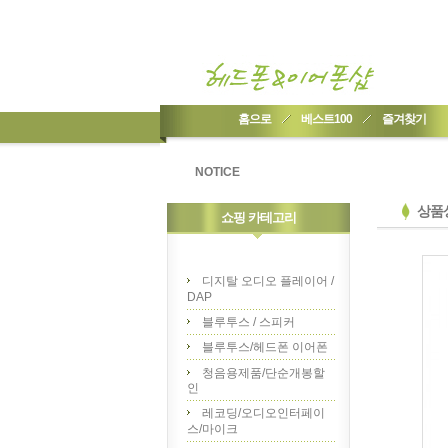
홈으로
베스트100
즐겨찾기
NOTICE
상품
쇼핑 카테고리
디지탈 오디오 플레이어 /
DAP
블루투스 / 스피커
블루투스/헤드폰 이어폰
청음용제품/단순개봉할
인
레코딩/오디오인터페이
스/마이크