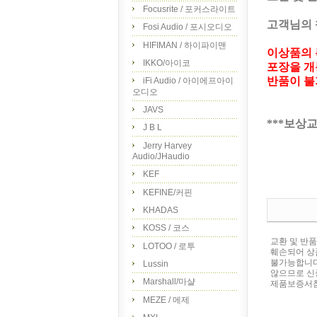
Focusrite / 포커스라이트
고객님의 
Fosi Audio / 포시오디오
HIFIMAN / 하이파이맨
이상품의 
IKKO/아이코
포장을 개
반품이 불
iFi Audio / 아이에프아이
오디오
JAVS
***보상
J B L
Jerry Harvey
Audio/JHaudio
KEF
KEFINE/커핀
KHADAS
KOSS / 코스
교환 및 반
LOTOO / 로투
훼손되어 상
불가능합니다
Lussin
않으므로 신
Marshall/마샬
제품보증서참조
MEZE / 메제