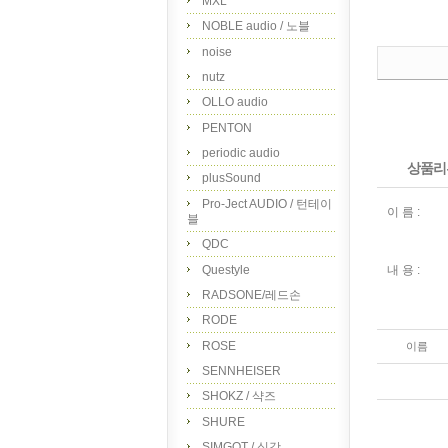
MXL
NOBLE audio / 노블
noise
nutz
OLLO audio
PENTON
periodic audio
상품리
plusSound
Pro-Ject AUDIO / 턴테이
이 름 :
블
QDC
Questyle
내 용 :
RADSONE/레드손
RODE
ROSE
이름
SENNHEISER
SHOKZ / 샥즈
SHURE
SIMGOT / 심갓