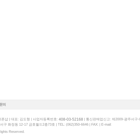
1문의
408-03-52168
폰샵 | 대표: 김도형 | 사업자등록번호:
| 통신판매업신고: 제2009-광주서구-
서구 화정동 12-17 금호월드2층73호 |
TEL: (062)350-6646
| FAX: | E-mail:
 Rights Reserved.