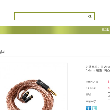
로그인
상세
이펙트오디오 Ares S
4.4mm 변환 / 
5
소비자가격
4
판매가격
모델
주문수량