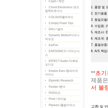
Cayin / 케인
1. 품명 및 모
Chord Electronics /코드
일렉트로닉스
2. 전기용품
COLOUD/클라우드
3. 동일모델
Comply Foam Tips
4. 수입원: 
DALI / 달리
5. 제조사: Ef
Dynamic Motion/다이나
6. 제조국: 
믹모션
7. 품질보증
EarFun
8. A/S 책
EARSONICS / 이어소닉
스
EFFECT Audio /이펙트
오디오
Empire Ears /엠파이어
**
초기
이어스
제품은
Etymotic Research
서 불
Fender /펜더
FiiO/피오
Final / 파이널
Flipears /플립이어스
교환 및 