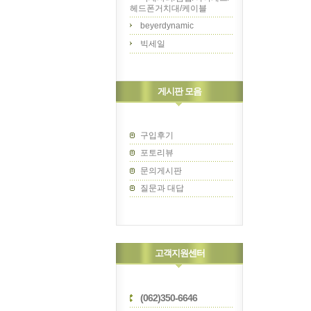
헤드폰거치대/케이블
beyerdynamic
빅세일
게시판 모음
구입후기
포토리뷰
문의게시판
질문과 대답
고객지원센터
(062)350-6646