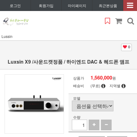
로그인
회원가입
마이페이지
최근본상품
Lussin
0
Luxsin X9 /사운드캣정품 / 하이엔드 DAC & 헤드폰 앰프
1,560,000
상품가
원
배송비
(무료)
지역별
모델
수량