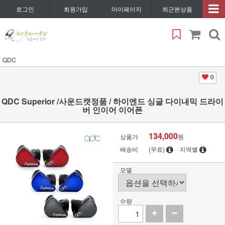
로그인
회원가입
마이페이지
최근본상품
QDC
0
QDC Superior /사운드캣정품 / 하이엔드 싱글 다이내믹 드라이
버 인이어 이어폰
134,000
상품가
원
배송비
(무료)
지역별
모델
수량