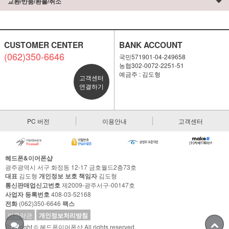
교환/반품/환불/취소
CUSTOMER CENTER
BANK ACCOUNT
(062)350-6646
국민571901-04-249658
농협302-0072-2251-51
예금주 : 김도형
고객센터
연결하기
PC 버전
이용안내
고객센터
헤드폰&이어폰샵
광주광역시 서구 화정동 12-17 금호월드2층73호
대표
김도형
개인정보 보호 책임자
김도형
통신판매업신고번호
제2009-광주서구-00147호
사업자 등록번호
408-03-52168
전화
(062)350-6646
팩스
이용약관
개인정보처리방침
Copyright © 헤드폰이어폰샵 All rights reserved.