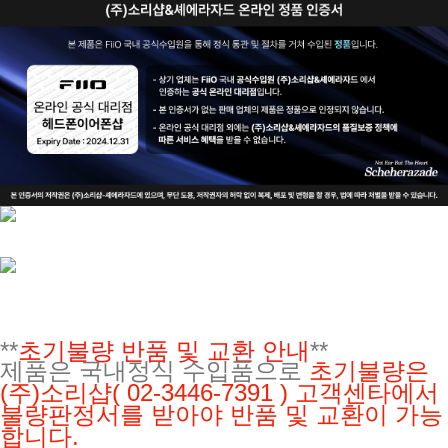
**
초기불량 반품 및 교환 안내
**
제품은 국내정식 수입품으로
초기불량은
(주)소리샵
( 02-3446-7391 ) 고객센타에서
불량판정서를 받아야 반품 및 교환이 가능
합니다.