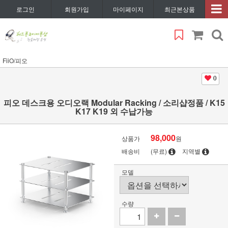
로그인
회원가입
마이페이지
최근본상품
FiiO/피오
0
피오 데스크용 오디오랙 Modular Racking / 소리샵정품 / K15
K17 K19 외 수납가능
98,000
상품가
원
배송비
(무료)
지역별
모델
수량