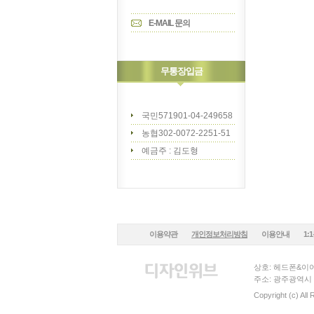
E-MAIL 문의
무통장입금
국민571901-04-249658
농협302-0072-2251-51
예금주 : 김도형
이용약관
개인정보처리방침
이용안내
1:
상호: 헤드폰&이어
주소: 광주광역시 
Copyright (c) All