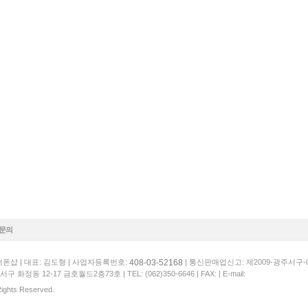
1문의
408-03-52168
폰샵 | 대표: 김도형 | 사업자등록번호:
| 통신판매업신고: 제2009-광주서구-
서구 화정동 12-17 금호월드2층73호 |
TEL: (062)350-6646
| FAX: | E-mail:
 Rights Reserved.