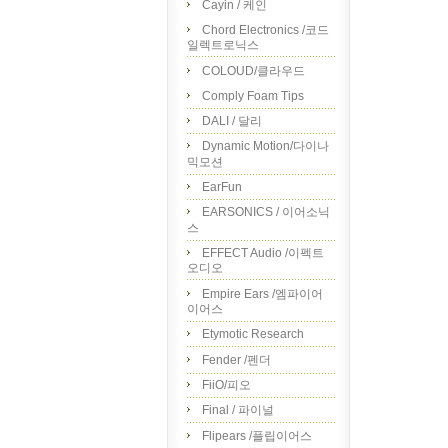
Cayin / 케인
Chord Electronics /코드
일렉트로닉스
COLOUD/클라우드
Comply Foam Tips
DALI / 달리
Dynamic Motion/다이나
믹모션
EarFun
EARSONICS / 이어소닉
스
EFFECT Audio /이펙트
오디오
Empire Ears /엠파이어
이어스
Etymotic Research
Fender /펜더
FiiO/피오
Final / 파이널
Flipears /플립이어스