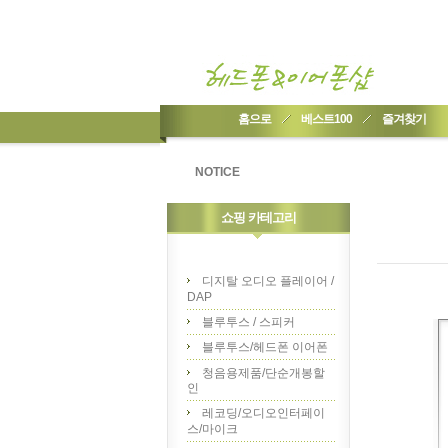
홈으로
베스트100
즐겨찾기
NOTICE
쇼핑 카테고리
디지탈 오디오 플레이어 /
DAP
블루투스 / 스피커
블루투스/헤드폰 이어폰
청음용제품/단순개봉할
인
레코딩/오디오인터페이
스/마이크