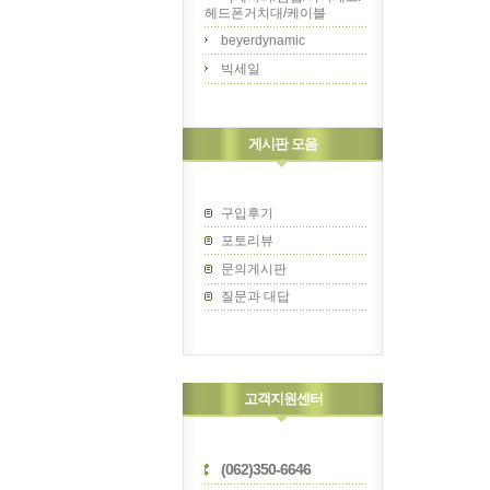
헤드폰거치대/케이블
beyerdynamic
빅세일
게시판 모음
구입후기
포토리뷰
문의게시판
질문과 대답
고객지원센터
(062)350-6646