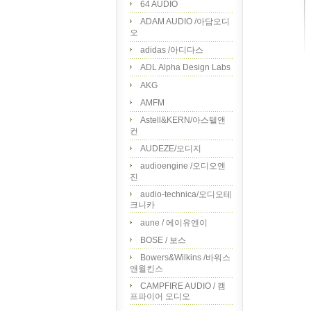
64 AUDIO
ADAM AUDIO /아담오디
오
adidas /아디다스
ADL Alpha Design Labs
AKG
AMFM
Astell&KERN/아스텔앤
컨
AUDEZE/오디지
audioengine /오디오엔
진
audio-technica/오디오테
크니카
aune / 에이유엔이
BOSE / 보스
Bowers&Wilkins /바워스
앤윌킨스
CAMPFIRE AUDIO / 캠
프파이어 오디오