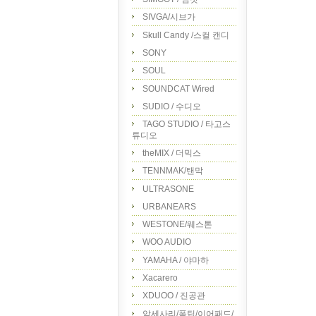
SIVGA/시브가
Skull Candy /스컬 캔디
SONY
SOUL
SOUNDCAT Wired
SUDIO / 수디오
TAGO STUDIO / 타고스
튜디오
theMIX / 더믹스
TENNMAK/탠막
ULTRASONE
URBANEARS
WESTONE/웨스톤
WOO AUDIO
YAMAHA / 야마하
Xacarero
XDUOO / 진공관
악세사리/폼팁/이어패드/