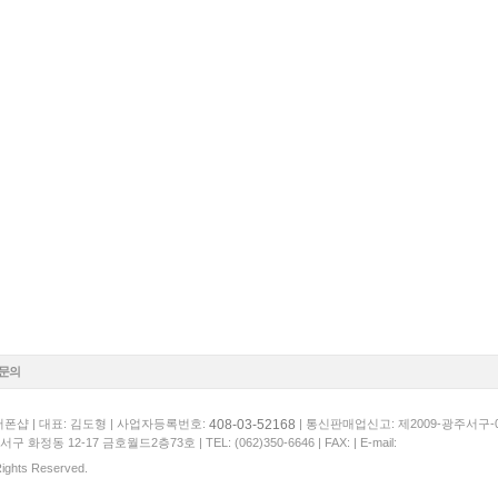
1문의
408-03-52168
폰샵 | 대표: 김도형 | 사업자등록번호:
| 통신판매업신고: 제2009-광주서구-
서구 화정동 12-17 금호월드2층73호 |
TEL: (062)350-6646
| FAX: | E-mail:
 Rights Reserved.