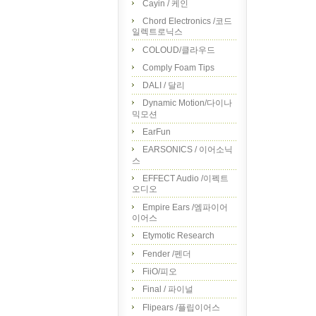
Cayin / 케인
Chord Electronics /코드
일렉트로닉스
COLOUD/클라우드
Comply Foam Tips
DALI / 달리
Dynamic Motion/다이나
믹모션
EarFun
EARSONICS / 이어소닉
스
EFFECT Audio /이펙트
오디오
Empire Ears /엠파이어
이어스
Etymotic Research
Fender /펜더
FiiO/피오
Final / 파이널
Flipears /플립이어스