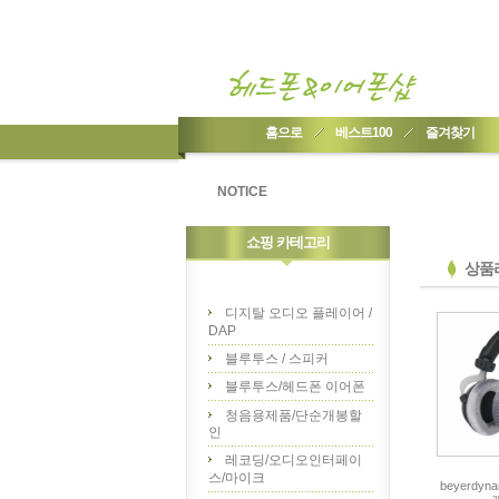
홈으로
베스트100
즐겨찾기
NOTICE
쇼핑 카테고리
상품
디지탈 오디오 플레이어 /
DAP
블루투스 / 스피커
블루투스/헤드폰 이어폰
청음용제품/단순개봉할
인
레코딩/오디오인터페이
스/마이크
beyerdyna