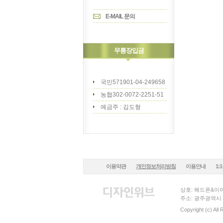
E-MAIL 문의
무통장입금
국민571901-04-249658
농협302-0072-2251-51
예금주 : 김도형
이용약관
개인정보처리방침
이용안내
1:
상호: 헤드폰&이어
주소: 광주광역시 
Copyright (c) All