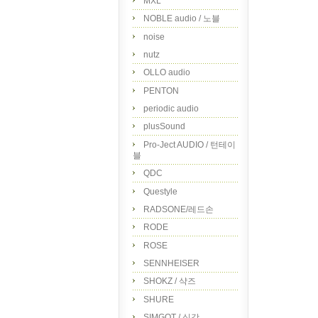
MXL
NOBLE audio / 노블
noise
nutz
OLLO audio
PENTON
periodic audio
plusSound
Pro-Ject AUDIO / 턴테이
블
QDC
Questyle
RADSONE/레드손
RODE
ROSE
SENNHEISER
SHOKZ / 샥즈
SHURE
SIMGOT / 심갓