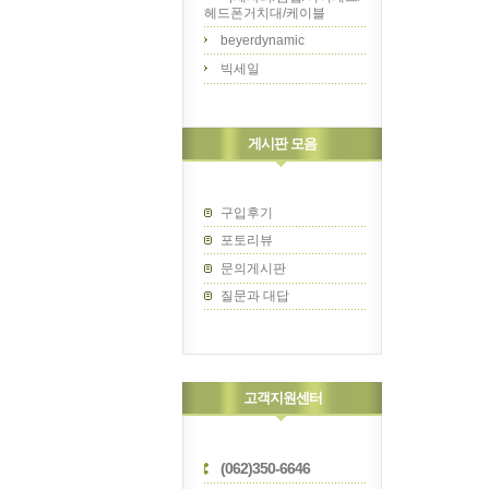
헤드폰거치대/케이블
beyerdynamic
빅세일
게시판 모음
구입후기
포토리뷰
문의게시판
질문과 대답
고객지원센터
(062)350-6646