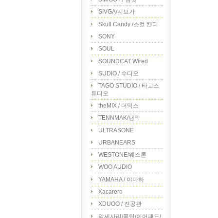
SIVGA/시브가
Skull Candy /스컬 캔디
SONY
SOUL
SOUNDCAT Wired
SUDIO / 수디오
TAGO STUDIO / 타고스
튜디오
theMIX / 더믹스
TENNMAK/탠막
ULTRASONE
URBANEARS
WESTONE/웨스톤
WOO AUDIO
YAMAHA / 야마하
Xacarero
XDUOO / 진공관
악세사리/폼팁/이어패드/