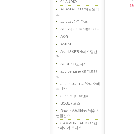
64 AUDIO
18
ADAM AUDIO /아담오디
오
adidas /아디다스
ADL Alpha Design Labs
AKG
AMFM
Astell&KERN/아스텔앤
컨
AUDEZE/오디지
audioengine /오디오엔
진
audio-technica/오디오테
크니카
aune / 에이유엔이
BOSE / 보스
Bowers&Wilkins /바워스
앤윌킨스
CAMPFIRE AUDIO / 캠
프파이어 오디오