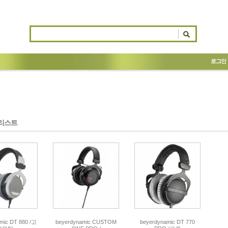
로그인
리스트
mic DT 880 /고
beyerdynamic CUSTOM
beyerdynamic DT 770