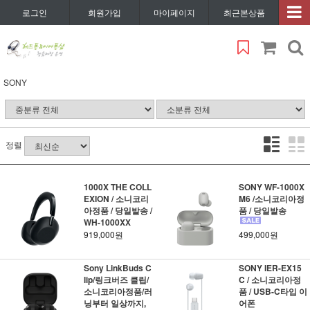
로그인
회원가입
마이페이지
최근본상품
SONY
정렬
1000X THE COLL
SONY WF-1000X
EXION / 소니코리
M6 /소니코리아정
아정품 / 당일발송 /
품 / 당일발송
WH-1000XX
919,000원
499,000원
Sony LinkBuds C
SONY IER-EX15
lip/링크버즈 클립/
C / 소니코리아정
소니코리아정품/러
품 / USB-C타입 이
닝부터 일상까지,
어폰